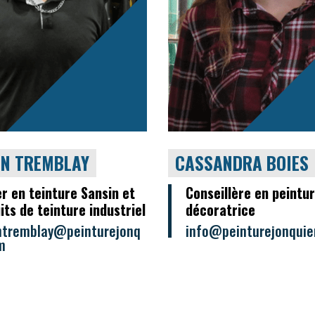
IN TREMBLAY
CASSANDRA BOIES
er en teinture Sansin et
Conseillère en peintur
its de teinture industriel
décoratrice
ntremblay@peinturejonq
info@peinturejonquie
m