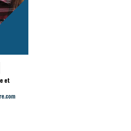
e et
re.com