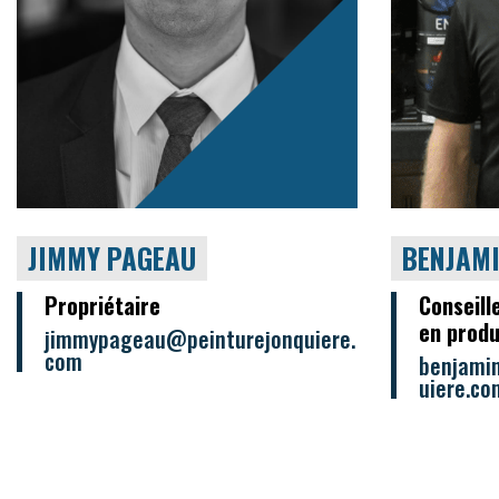
JIMMY PAGEAU
BENJAM
Propriétaire
Conseill
en produ
jimmypageau@peinturejonquiere.
com
benjami
uiere.co